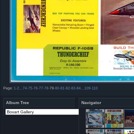
Page:
1
·
2
…
74
·
75
·
76
·
77
·
78
·
79
·
80
·
81
·
82
·
83
·
84
…
109
·
110
Album Tree
Navigator