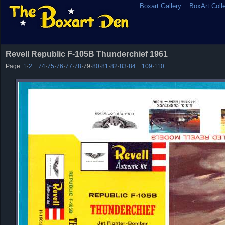
Boxart Gallery
::
BoxArt Coll
Revell Republic F-105B Thunderchief 1961
Page:
1
·
2
…
74
·
75
·
76
·
77
·
78
·
79
·
80
·
81
·
82
·
83
·
84
…
109
·
110