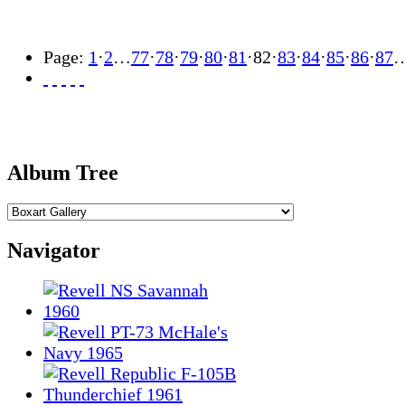
Page:
1
·
2
…
77
·
78
·
79
·
80
·
81
·
82
·
83
·
84
·
85
·
86
·
87
Album Tree
Navigator