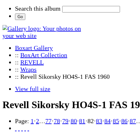
Search this album
Boxart Gallery
::
BoxArt Collection
::
REVELL
::
Wraps
:: Revell Sikorsky HO4S-1 FAS 1960
View full size
Revell Sikorsky HO4S-1 FAS 1
Page:
1
·
2
…
77
·
78
·
79
·
80
·
81
·
82
·
83
·
84
·
85
·
86
·
87