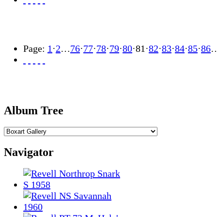
Page:
1
·
2
…
76
·
77
·
78
·
79
·
80
·
81
·
82
·
83
·
84
·
85
·
86
Album Tree
Navigator