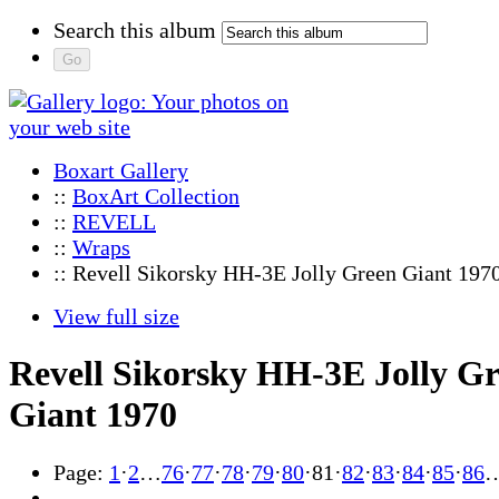
Search this album
Boxart Gallery
::
BoxArt Collection
::
REVELL
::
Wraps
:: Revell Sikorsky HH-3E Jolly Green Giant 197
View full size
Revell Sikorsky HH-3E Jolly G
Giant 1970
Page:
1
·
2
…
76
·
77
·
78
·
79
·
80
·
81
·
82
·
83
·
84
·
85
·
86