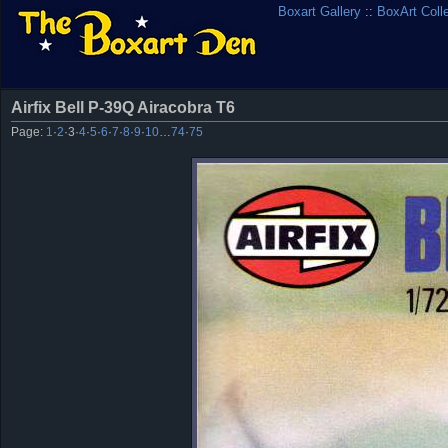
Boxart Gallery
::
BoxArt Coll
Airfix Bell P-39Q Airacobra T6
Page:
1
·
2
·
3
·
4
·
5
·
6
·
7
·
8
·
9
·
10
…
74
·
75