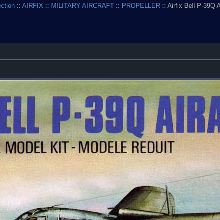
ection
::
AIRFIX
::
MILITARY AIRCRAFT
::
PROPELLER
:: Airfix Bell P-39Q 